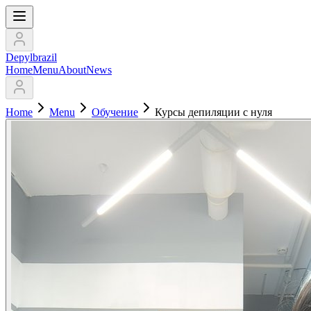
Depylbrazil
Home
Menu
About
News
Home
Menu
Обучение
Курсы депиляции с нуля