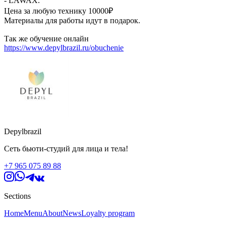
- LAWAX.
Цена за любую технику 10000₽
Материалы для работы идут в подарок.
Так же обучение онлайн
https://www.depylbrazil.ru/obuchenie
Depylbrazil
Сеть бьюти-студий для лица и тела!
+7 965 075 89 88
Sections
Home
Menu
About
News
Loyalty program